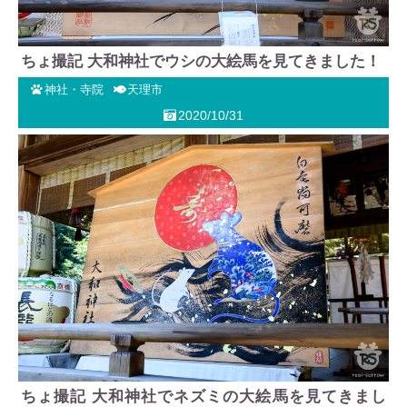
ちょ撮記 大和神社でウシの大絵馬を見てきました！
神社・寺院
天理市
2020/10/31
ちょ撮記 大和神社でネズミの大絵馬を見てきまし