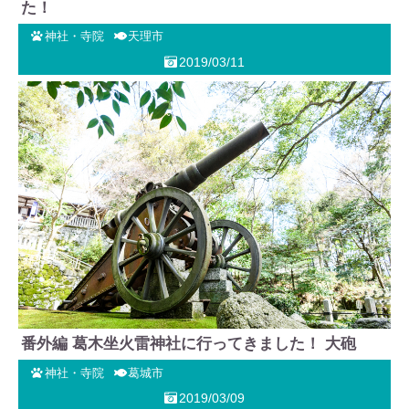
た！
神社・寺院
天理市
2019/03/11
番外編 葛木坐火雷神社に行ってきました！ 大砲
神社・寺院
葛城市
2019/03/09