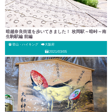
暗越奈良街道を歩いてきました！ 枚岡駅～暗峠～南
生駒駅編 前編
登山・ハイキング
大阪府
2021/03/05