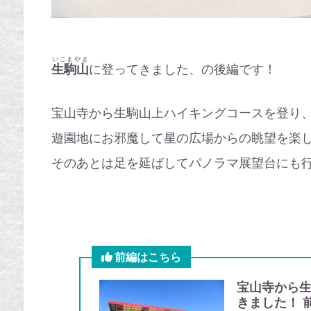
いこまやま
生駒山
に登ってきました、の後編です！
宝山寺から生駒山上ハイキングコースを登り
遊園地にお邪魔して星の広場からの眺望を楽
そのあとは足を延ばしてパノラマ展望台にも
前編はこちら
宝山寺から
きました！ 