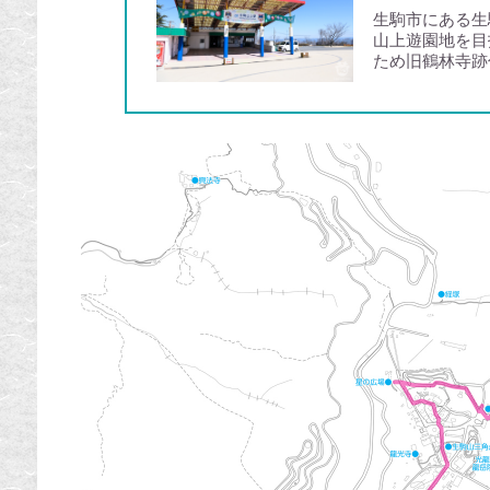
生駒市にある生
山上遊園地を目
ため旧鶴林寺跡