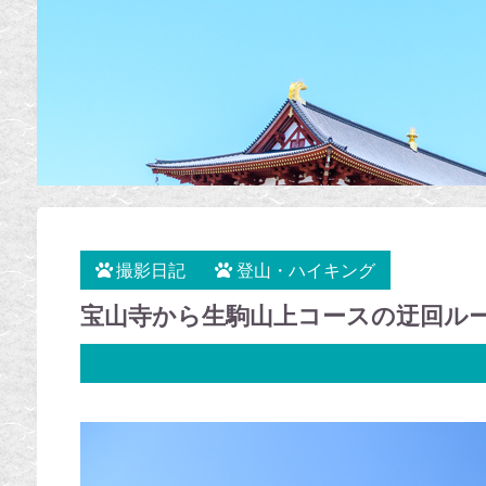
撮影日記
登山・ハイキング
宝山寺から生駒山上コースの迂回ルー