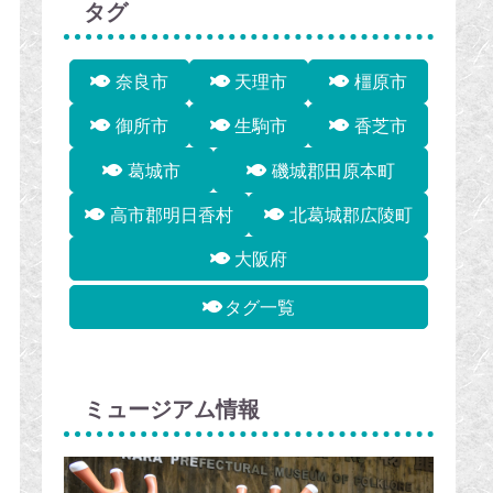
タグ
奈良市
天理市
橿原市
御所市
生駒市
香芝市
葛城市
磯城郡田原本町
高市郡明日香村
北葛城郡広陵町
大阪府
タグ一覧
ミュージアム情報