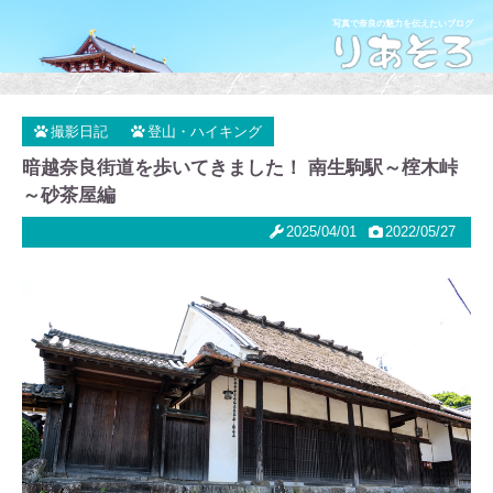
写真で奈良の魅力を伝えたいブログ
撮影日記
登山・ハイキング
暗越奈良街道を歩いてきました！ 南生駒駅～榁木峠
～砂茶屋編
2025/04/01
2022/05/27