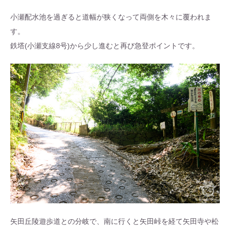
小瀬配水池を過ぎると道幅が狭くなって両側を木々に覆われま
す。
鉄塔(小瀬支線8号)から少し進むと再び急登ポイントです。
矢田丘陵遊歩道との分岐で、南に行くと矢田峠を経て矢田寺や松