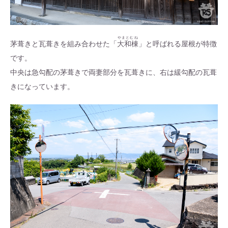
やまとむね
茅葺きと瓦葺きを組み合わせた「
大和棟
」と呼ばれる屋根が特徴
です。
中央は急勾配の茅葺きで両妻部分を瓦葺きに、右は緩勾配の瓦葺
きになっています。