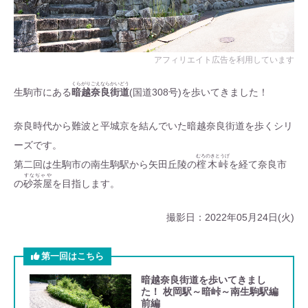
くらがりごえならかいどう
生駒市にある
暗越奈良街道
(国道308号)を歩いてきました！
奈良時代から難波と平城京を結んでいた暗越奈良街道を歩くシリ
ーズです。
むろのきとうげ
第二回は生駒市の南生駒駅から矢田丘陵の
榁木峠
を経て奈良市
すなぢゃや
の
砂茶屋
を目指します。
撮影日：2022年05月24日(火)
第一回はこちら
暗越奈良街道を歩いてきまし
た！ 枚岡駅～暗峠～南生駒駅編
前編