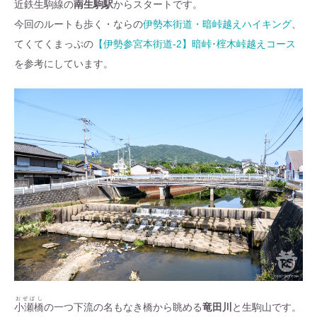
近鉄生駒線の
南生駒駅
からスタートです。
今回のルートも歩く・ならの
伊勢本街道・暗峠越えハイキング
、
てくてくまっぷの
【伊勢参宮本街道-2】暗峠･榁木峠越えコース
を参考にしています。
おぜばし
小瀬橋
の一つ下流の名もなき橋から眺める
竜田川
と生駒山です。