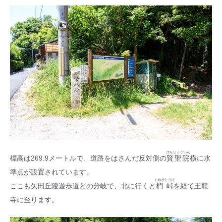
けんじょういん
標高は269.9メートルで、道路をはさんだ反対側の
賢聖院
横に水
準点が設置されています。
くぬぎとうげ
ここも矢田丘陵遊歩道との分岐で、北に行くと
椚峠
を経て王龍
寺に至ります。