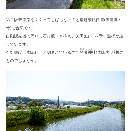
第二阪奈道路をくぐってしばらく行くと暗越奈良街道(国道308
号)に合流です。
自動販売機の周りに石灯籠、水準点、矢田(山？)を示す道標が建
っています。
とみじんじゃ
石灯籠は「木嶋社」と刻まれているので
登彌神社
(木嶋大明神)の
ものでしょうか。