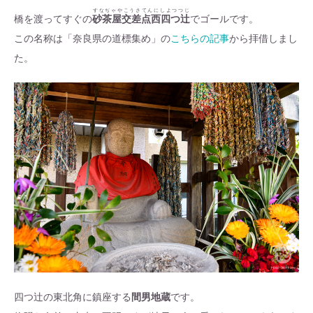
すなぢゃやこうさてんにしよつつじ
橋を渡ってすぐの
砂茶屋交差点西四つ辻
でゴールです。
この名称は「奈良県の道標集め」の
こちらの記事
から拝借しまし
た。
四つ辻の東北角に鎮座する
間男地蔵
です。