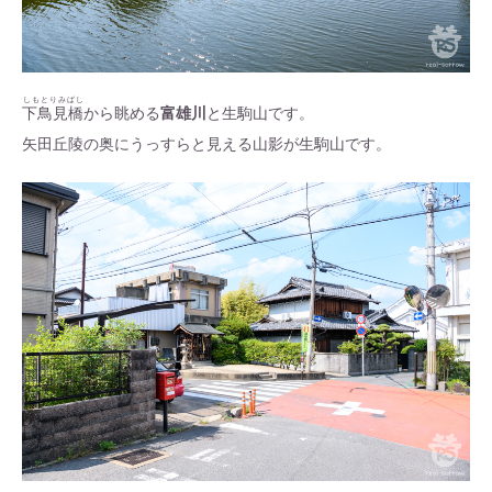
しもとりみばし
下鳥見橋
から眺める
富雄川
と生駒山です。
矢田丘陵の奥にうっすらと見える山影が生駒山です。