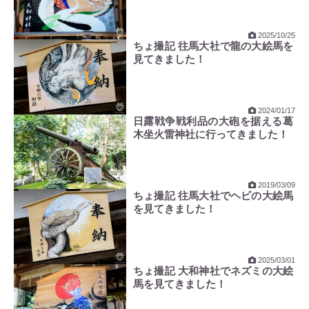
配祀神
2025/10/25
創建
雄略天皇3年(458年)
ちょ撮記 往馬大社で龍の大絵馬を
見てきました！
拝観料
境内無料
拝観時間
境内自由
社務所：
08:00～17:00
2024/01/17
※11月から2月までは08:00～16:30
日露戦争戦利品の大砲を据える葛
木坐火雷神社に行ってきました！
イベント
安部敬二郎「日本の卯を描く展」
※2023年1月1日(日)から2月26日(日)まで
駐車場
無料駐車場あり 約50台
2019/03/09
ちょ撮記 往馬大社でヘビの大絵馬
トイレ
あり
を見てきました！
文化財
奈良県指定天然記念物 往馬大社の社そう
霊場巡礼
最寄駅
近鉄生駒線「一分」駅より徒歩8分(500m)
2025/03/01
ちょ撮記 大和神社でネズミの大絵
バスは生駒駅より「中菜畑二丁目」で降車して徒歩6分
馬を見てきました！