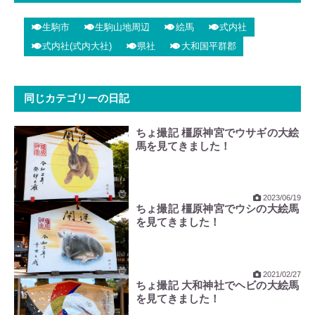
サイト
https://ikomataisha.or.jp/
(公式)
生駒市
生駒山地周辺
絵馬
式内社
式内社(式内大社)
県社
大和国平群郡
所在地
奈良県生駒市壱分町1527-1
同じカテゴリーの日記
電話
0743-77-8001
宗派
神社本庁
ちょ撮記 橿原神宮でウサギの大絵
社格
式内社(式内大社)
月次新嘗 ※往馬坐伊古麻都比古神社二
馬を見てきました！
座
旧社格
県社
2023/06/19
主祭神
伊古麻都比古神 (いこまつひこのかみ
)
ちょ撮記 橿原神宮でウシの大絵馬
伊古麻都比売神 (いこまつひめのかみ
)
を見てきました！
気長足比売尊 (おきながたらしひめのみこと
) ※神功皇后
足仲津比古尊 (たらしなかつひこのみこと
) ※仲哀天皇
誉田別命 (ほんだわけのみこと
) ※応神天皇
2021/02/27
ちょ撮記 大和神社でヘビの大絵馬
葛城高額姫命 (かつらぎたかぬかひめのみこと
)
を見てきました！
気長宿祢王命 (おきながすくねおうのみこと
)