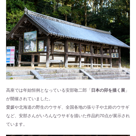
高座では年始恒例となっている安部敬二郎「
日本の卯を描く展
」
が開催されていました。
愛媛や北海道の野生のウサギ、全国各地の張り子や土鈴のウサギ
など、安部さんがいろんなウサギを描いた作品約70点が展示され
ています。