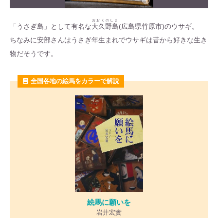
おおくのしま
「うさぎ島」として有名な
大久野島
(広島県竹原市)のウサギ。
ちなみに安部さんはうさぎ年生まれでウサギは昔から好きな生き
物だそうです。
全国各地の絵馬をカラーで解説
絵馬に願いを
岩井宏實