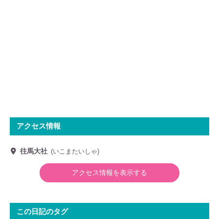
アクセス情報
往馬大社
(いこまたいしゃ)
アクセス情報を表示する
正式名称
往馬坐伊古麻都比古神社 (いこまにいますいこまつひこじ
んじゃ)
この日記のタグ
別名
生駒神社 (いこまじんじゃ)