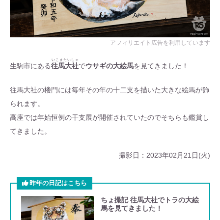
いこまたいしゃ
生駒市にある
往馬大社
で
ウサギの大絵馬
を見てきました！
往馬大社の楼門には毎年その年の十二支を描いた大きな絵馬が飾
られます。
高座では年始恒例の干支展が開催されていたのでそちらも鑑賞し
てきました。
撮影日：2023年02月21日(火)
昨年の日記はこちら
ちょ撮記 往馬大社でトラの大絵
馬を見てきました！