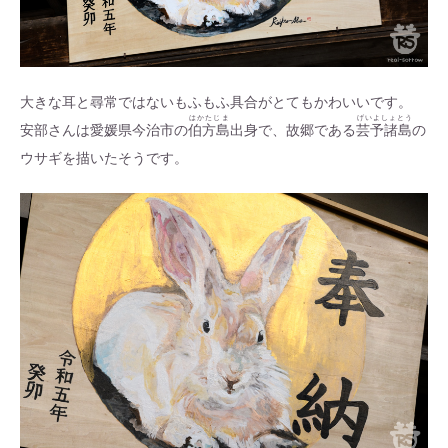
大きな耳と尋常ではないもふもふ具合がとてもかわいいです。
はかたじま
げいよしょとう
安部さんは愛媛県今治市の
伯方島
出身で、故郷である
芸予諸島
の
ウサギを描いたそうです。