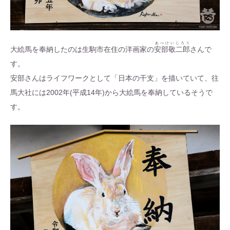
あべけいじろう
大絵馬を奉納したのは生駒市在住の洋画家の
安部敬二郎
さんで
す。
安部さんはライフワークとして「日本の干支」を描いていて、往
馬大社には2002年(平成14年)から大絵馬を奉納しているそうで
す。